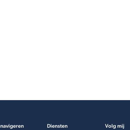
et trots werk(te) ik voor
 navigeren
Diensten
Volg mij