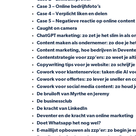
Case 3 – Online bedrijfsfoto’s
Case 4 – Verplicht liken en delen
Case 5 – Negatieve reactie op online content
Caught on camera
ChatGPT marketing: zo zet je het slim in als
Content maken als ondernemer: zo doe je het 
Content marketing, hoe bedrijven in Devente
Contentstrategie voor zzp’ers: zo weet je alti
Copywriting tips voor je website: zo schrijf j
Cowork voor klantenservice: taken die AI voo
Cowork voor offertes: zo lever je sneller en c
Cowork voor social media content: zo houd je 
De bruiloft van Myrthe en Jeremy
De businessclub
De kracht van LinkedIn
Deventer en de kracht van online marketing
Doet Whatsapp het nog wel?
E-maillijst opbouwen als zzp’er: zo begin je en