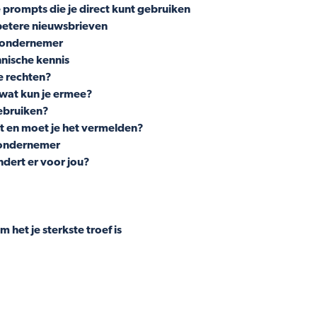
 prompts die je direct kunt gebruiken
r betere nieuwsbrieven
s ondernemer
hnische kennis
e rechten?
 wat kun je ermee?
ebruiken?
st en moet je het vermelden?
 ondernemer
dert er voor jou?
 het je sterkste troef is