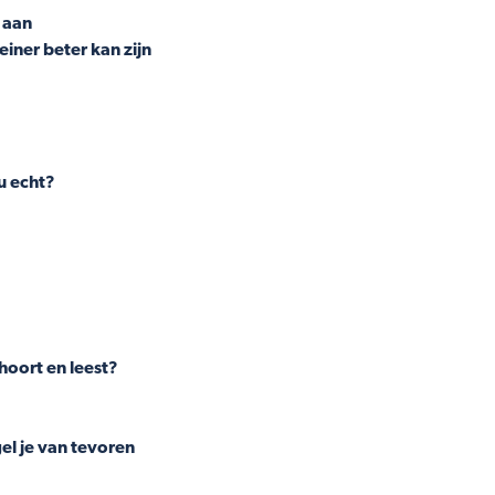
t aan
iner beter kan zijn
u echt?
 hoort en leest?
el je van tevoren