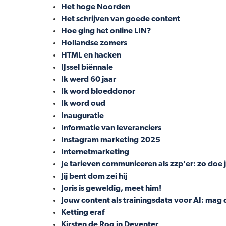
Het hoge Noorden
Het schrijven van goede content
Hoe ging het online LIN?
Hollandse zomers
HTML en hacken
IJssel biënnale
Ik werd 60 jaar
Ik word bloeddonor
Ik word oud
Inauguratie
Informatie van leveranciers
Instagram marketing 2025
Internetmarketing
Je tarieven communiceren als zzp’er: zo doe
Jij bent dom zei hij
Joris is geweldig, meet him!
Jouw content als trainingsdata voor AI: mag
Ketting eraf
Kirsten de Roo in Deventer