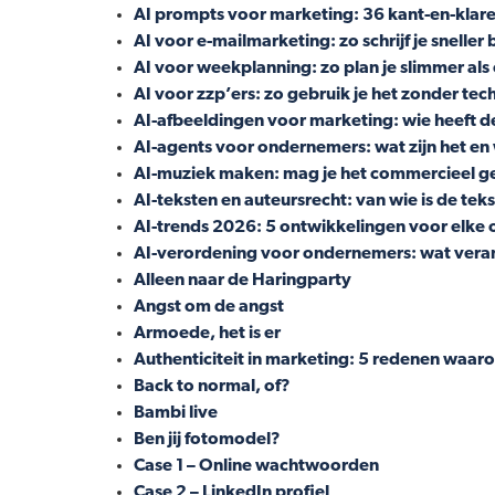
AI prompts voor marketing: 36 kant-en-klare
AI voor e-mailmarketing: zo schrijf je snelle
AI voor weekplanning: zo plan je slimmer al
AI voor zzp’ers: zo gebruik je het zonder tec
AI-afbeeldingen voor marketing: wie heeft d
AI-agents voor ondernemers: wat zijn het en
AI-muziek maken: mag je het commercieel g
AI-teksten en auteursrecht: van wie is de tek
AI-trends 2026: 5 ontwikkelingen voor elke
AI-verordening voor ondernemers: wat veran
Alleen naar de Haringparty
Angst om de angst
Armoede, het is er
Authenticiteit in marketing: 5 redenen waarom
Back to normal, of?
Bambi live
Ben jij fotomodel?
Case 1 – Online wachtwoorden
Case 2 – LinkedIn profiel