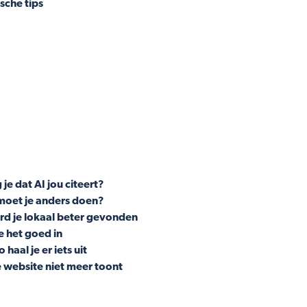
sche tips
e dat AI jou citeert?
moet je anders doen?
ord je lokaal beter gevonden
e het goed in
aal je er iets uit
 website niet meer toont