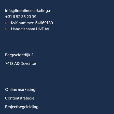
Contact
info@linonlinemarketing.nl
+31 6 52 35 23 39
KvK-nummer: 54669189
Handelsnaam LINDAV
Adres
Bergweidedijk 2
7418 AD Deventer
Snel navigeren
Online marketing
Contentstrategie
Projectbegeleiding