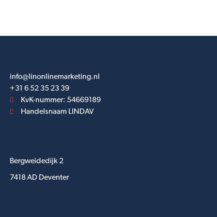
Contact
info@linonlinemarketing.nl
+31 6 52 35 23 39
KvK-nummer: 54669189
Handelsnaam LINDAV
Adres
Bergweidedijk 2
7418 AD Deventer
Snel navigeren