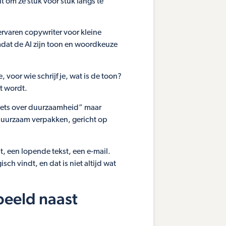
t om ze stuk voor stuk langs te
 ervaren copywriter voor kleine
mdat de AI zijn toon en woordkeuze
 voor wie schrijf je, wat is de toon?
t wordt.
jf iets over duurzaamheid” maar
 duurzaam verpakken, gericht op
t, een lopende tekst, een e-mail.
isch vindt, en dat is niet altijd wat
beeld naast