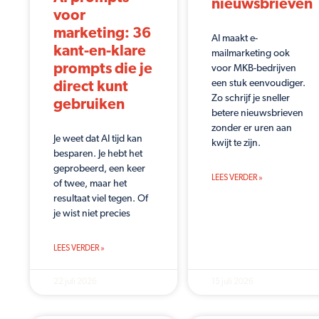
nieuwsbrieven
voor
marketing: 36
AI maakt e-
kant-en-klare
mailmarketing ook
prompts die je
voor MKB-bedrijven
een stuk eenvoudiger.
direct kunt
Zo schrijf je sneller
gebruiken
betere nieuwsbrieven
zonder er uren aan
Je weet dat AI tijd kan
kwijt te zijn.
besparen. Je hebt het
geprobeerd, een keer
LEES VERDER »
of twee, maar het
resultaat viel tegen. Of
je wist niet precies
LEES VERDER »
22 juli 2026
15 juli 2026