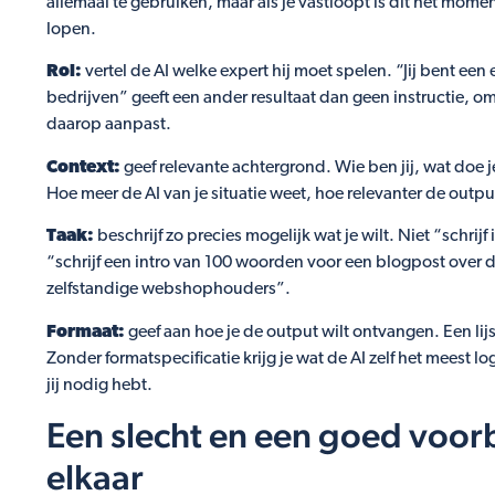
allemaal te gebruiken, maar als je vastloopt is dit het momen
lopen.
Rol:
vertel de AI welke expert hij moet spelen. “Jij bent een
bedrijven” geeft een ander resultaat dan geen instructie, o
daarop aanpast.
Context:
geef relevante achtergrond. Wie ben jij, wat doe je,
Hoe meer de AI van je situatie weet, hoe relevanter de outpu
Taak:
beschrijf zo precies mogelijk wat je wilt. Niet “schri
“schrijf een intro van 100 woorden voor een blogpost over
zelfstandige webshophouders”.
Formaat:
geef aan hoe je de output wilt ontvangen. Een lijs
Zonder formatspecificatie krijg je wat de AI zelf het meest log
jij nodig hebt.
Een slecht en een goed voor
elkaar