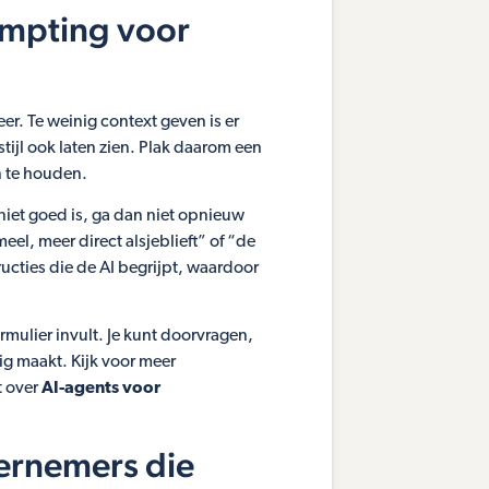
ompting voor
er. Te weinig context geven is er
e stijl ook laten zien. Plak daarom een
an te houden.
 niet goed is, ga dan niet opnieuw
eel, meer direct alsjeblieft” of “de
ructies die de AI begrijpt, waardoor
ormulier invult. Je kunt doorvragen,
ig maakt. Kijk voor meer
t over
AI-agents voor
ernemers die