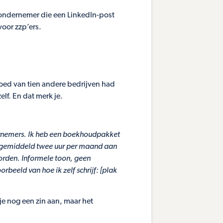
n ondernemer die een LinkedIn-post
voor zzp’ers.
 goed van tien andere bedrijven had
lf. En dat merk je.
ndernemers. Ik heb een boekhoudpakket
lt gemiddeld twee uur per maand aan
orden. Informele toon, geen
rbeeld van hoe ik zelf schrijf: [plak
 je nog een zin aan, maar het