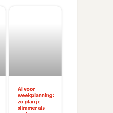
AI voor
weekplanning:
zo plan je
slimmer als