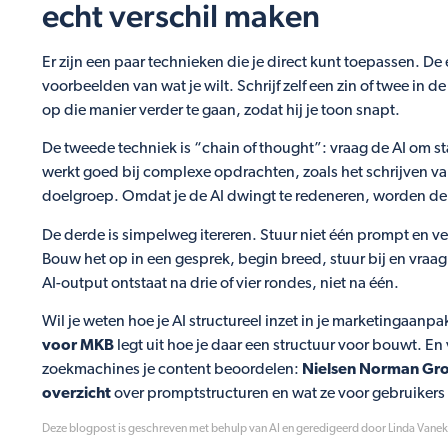
echt verschil maken
Er zijn een paar technieken die je direct kunt toepassen. De
voorbeelden van wat je wilt. Schrijf zelf een zin of twee in de
op die manier verder te gaan, zodat hij je toon snapt.
De tweede techniek is “chain of thought”: vraag de AI om st
werkt goed bij complexe opdrachten, zoals het schrijven va
doelgroep. Omdat je de AI dwingt te redeneren, worden de
De derde is simpelweg itereren. Stuur niet één prompt en v
Bouw het op in een gesprek, begin breed, stuur bij en vraa
AI-output ontstaat na drie of vier rondes, niet na één.
Wil je weten hoe je AI structureel inzet in je marketingaanp
voor MKB
legt uit hoe je daar een structuur voor bouwt. En 
zoekmachines je content beoordelen:
Nielsen Norman Gro
overzicht
over promptstructuren en wat ze voor gebruikers
Deze blogpost is geschreven met behulp van AI en geredigeerd door Linda Vanek