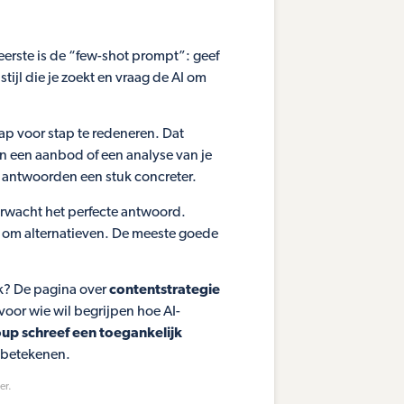
 eerste is de “few-shot prompt”: geef
 stijl die je zoekt en vraag de AI om
ap voor stap te redeneren. Dat
n een aanbod of een analyse van je
 antwoorden een stuk concreter.
erwacht het perfecte antwoord.
g om alternatieven. De meeste goede
ak? De pagina over
contentstrategie
voor wie wil begrijpen hoe AI-
up schreef een toegankelijk
 betekenen.
er.