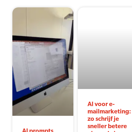
AI voor e-
mailmarketing:
zo schrijf je
sneller betere
AI prompts