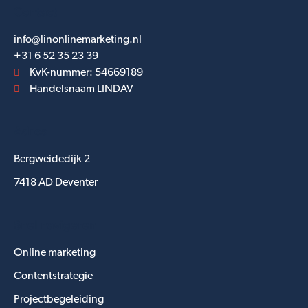
Contact
info@linonlinemarketing.nl
+31 6 52 35 23 39
KvK-nummer: 54669189
Handelsnaam LINDAV
Adres
Bergweidedijk 2
7418 AD Deventer
Snel navigeren
Online marketing
Contentstrategie
Projectbegeleiding