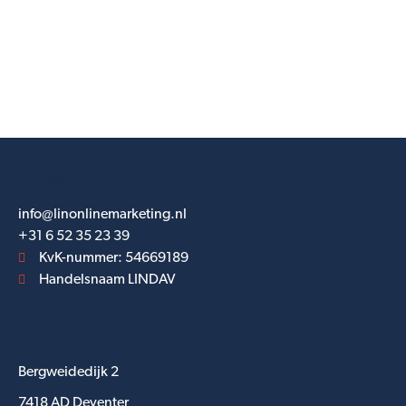
Contact
info@linonlinemarketing.nl
+31 6 52 35 23 39
KvK-nummer: 54669189
Handelsnaam LINDAV
Adres
Bergweidedijk 2
7418 AD Deventer