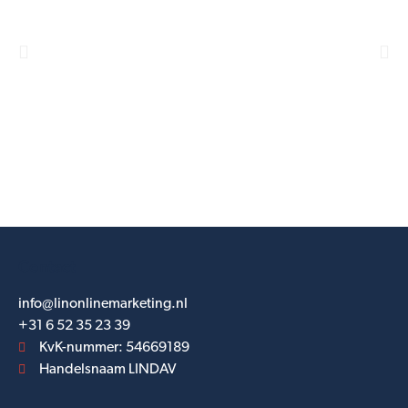
Contact
info@linonlinemarketing.nl
+31 6 52 35 23 39
KvK-nummer: 54669189
Handelsnaam LINDAV