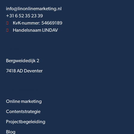
info@linonlinemarketing.nl
+31 6 52 35 23 39
KvK-nummer: 54669189
Handelsnaam LINDAV
Adres
Bergweidedijk 2
7418 AD Deventer
Snel navigeren
Online marketing
Contentstrategie
Projectbegeleiding
Blog