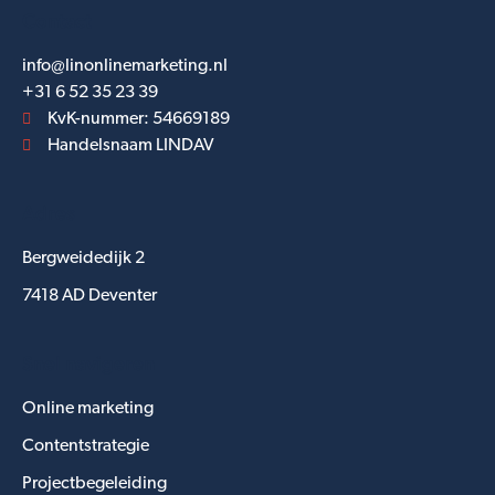
Contact
info@linonlinemarketing.nl
+31 6 52 35 23 39
KvK-nummer: 54669189
Handelsnaam LINDAV
Adres
Bergweidedijk 2
7418 AD Deventer
Snel navigeren
Online marketing
Contentstrategie
Projectbegeleiding