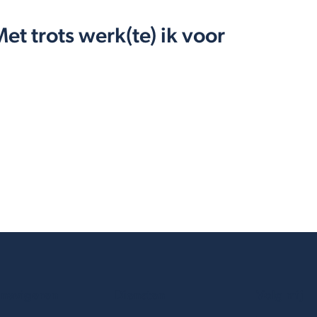
et trots werk(te) ik voor
 navigeren
Diensten
Volg mij