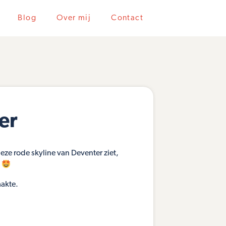
Blog
Over mij
Contact
er
deze rode skyline van Deventer ziet,
n
aakte.