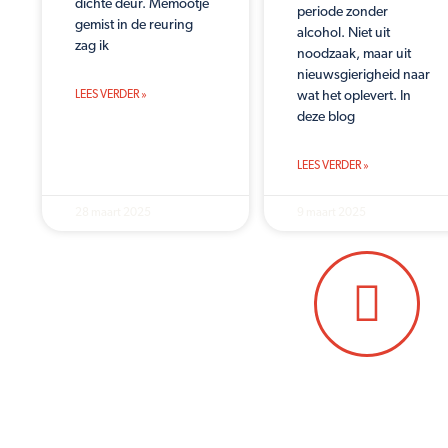
dichte deur. Memootje
periode zonder
gemist in de reuring
alcohol. Niet uit
zag ik
noodzaak, maar uit
nieuwsgierigheid naar
LEES VERDER »
wat het oplevert. In
deze blog
LEES VERDER »
28 maart 2025
9 maart 2025