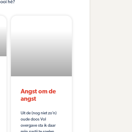
mooi hè?
Angst om de
angst
Uit de (nog niet zo’n)
oude doos Vol
overgave sta ik daar
mijn partij te spelen