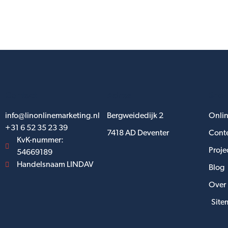
Contact
Adres
Snel
info@linonlinemarketing.nl
Bergweidedijk 2
Onlin
+31 6 52 35 23 39
7418 AD Deventer
Conte
KvK-nummer:
Proje
54669189
Handelsnaam LINDAV
Blog
Over 
Site