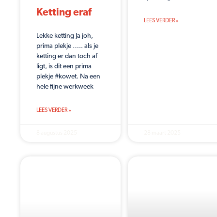
Ketting eraf
LEES VERDER »
Lekke ketting Ja joh,
prima plekje ….. als je
ketting er dan toch af
ligt, is dit een prima
plekje #kowet. Na een
hele fijne werkweek
LEES VERDER »
8 augustus 2025
28 maart 2025