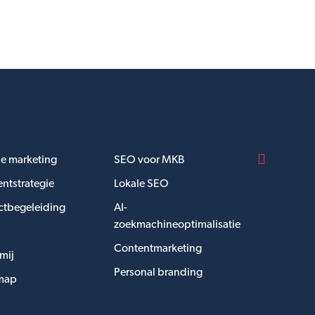
 navigeren
Diensten
Volg mij
e marketing
SEO voor MKB
ntstrategie
Lokale SEO
ctbegeleiding
AI-
zoekmachineoptimalisatie
Contentmarketing
mij
Personal branding
map