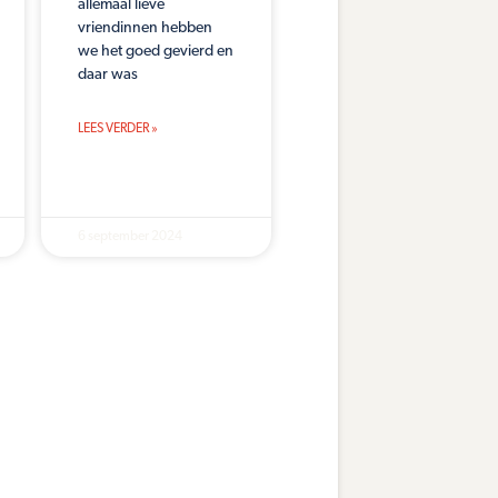
allemaal lieve
vriendinnen hebben
we het goed gevierd en
daar was
LEES VERDER »
6 september 2024