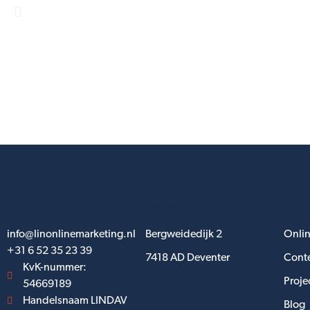
Contact
Adres
Snel
info@linonlinemarketing.nl
Bergweidedijk 2
Onlin
+31 6 52 35 23 39
7418 AD Deventer
Conte
KvK-nummer:
Proje
54669189
Handelsnaam LINDAV
Blog