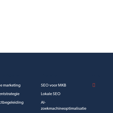
 navigeren
Diensten
Volg mij
e marketing
SEO voor MKB
ntstrategie
Lokale SEO
ctbegeleiding
AI-
zoekmachineoptimalisatie