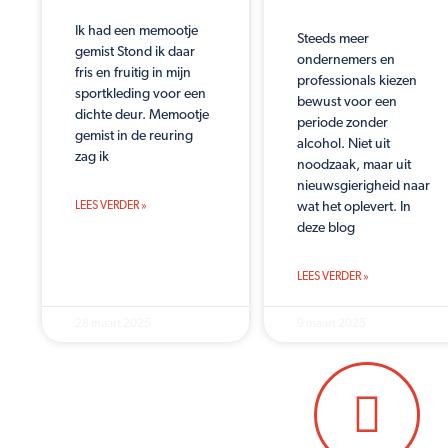
Ik had een memootje
Steeds meer
gemist Stond ik daar
ondernemers en
fris en fruitig in mijn
professionals kiezen
sportkleding voor een
bewust voor een
dichte deur. Memootje
periode zonder
gemist in de reuring
alcohol. Niet uit
zag ik
noodzaak, maar uit
nieuwsgierigheid naar
LEES VERDER »
wat het oplevert. In
deze blog
LEES VERDER »
28 maart 2025
9 maart 2025