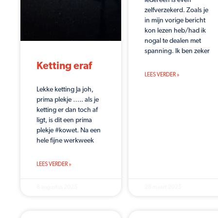
iedereen is even
zelfverzekerd. Zoals je
in mijn vorige bericht
kon lezen heb/had ik
nogal te dealen met
spanning. Ik ben zeker
Ketting eraf
LEES VERDER »
Lekke ketting Ja joh,
prima plekje ….. als je
ketting er dan toch af
ligt, is dit een prima
plekje #kowet. Na een
hele fijne werkweek
LEES VERDER »
8 augustus 2025
28 maart 2025