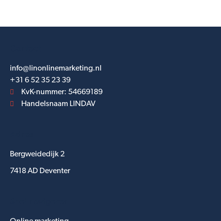
Contact
info@linonlinemarketing.nl
+31 6 52 35 23 39
KvK-nummer: 54669189
Handelsnaam LINDAV
Adres
Bergweidedijk 2
7418 AD Deventer
Snel navigeren