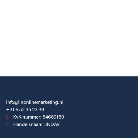
Contact
info@linonlinemarketing.nl
+31 6 52 35 23 39
KvK-nummer: 54669189
Handelsnaam LINDAV