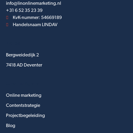
info@linonlinemarketing.nl
+31 6 52 35 23 39
KvK-nummer: 54669189
Handelsnaam LINDAV
Adres
Bergweidedijk 2
7418 AD Deventer
Snel navigeren
Online marketing
Contentstrategie
Projectbegeleiding
Blog